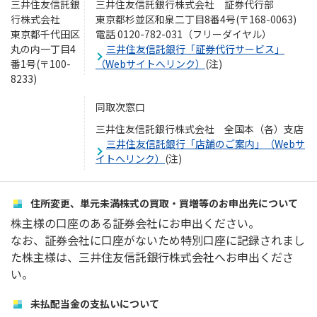
三井住友信託銀
三井住友信託銀行株式会社 証券代行部
行株式会社
東京都杉並区和泉二丁目8番4号(〒168-0063)
東京都千代田区
電話 0120-782-031（フリーダイヤル）
丸の内一丁目4
三井住友信託銀行「証券代行サービス」
番1号(〒100-
（Webサイトへリンク）
(注)
8233)
同取次窓口
三井住友信託銀行株式会社 全国本（各）支店
三井住友信託銀行「店舗のご案内」（Webサ
イトへリンク）
(注)
住所変更、単元未満株式の買取・買増等のお申出先について
株主様の口座のある証券会社にお申出ください。
なお、証券会社に口座がないため特別口座に記録されまし
た株主様は、三井住友信託銀行株式会社へお申出くださ
い。
未払配当金の支払いについて