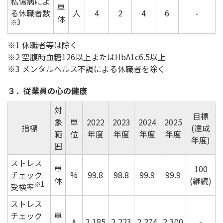
私傷病によ
単
る休職者数
人
4
2
4
6
-
体
※3
1 休職者等は除く
2 空腹時血糖126以上またはHbA1c6.5以上
3 メンタルヘルス不調による休職者を除く
３．従業員の心の健康
対
目標
象
単
2022
2023
2024
2025
指標
(達成
範
位
年度
年度
年度
年度
年度)
囲
ストレス
単
100
チェック
%
99.8
98.8
99.9
99.9
体
(継続)
※1
受検率
ストレス
チェック
単
人
2,185
2,223
2,274
2,300
-