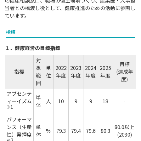
の健康相談窓口、職場の衛生環境づくり、産業医・人事担
当者との橋渡し役として、健康推進のための活動に参画し
ています。
指標
１．健康経営の目標指標
対
目標
象
単
2022
2023
2024
2025
指標
(達成年
範
位
年度
年度
年度
年度
度)
囲
アブセンテ
単
ィーイズム
人
10
9
9
18
-
体
※1
パフォーマ
ンス（生産
単
80.0以上
%
79.3
79.4
79.6
80.3
性）発揮度
体
(2030)
※2