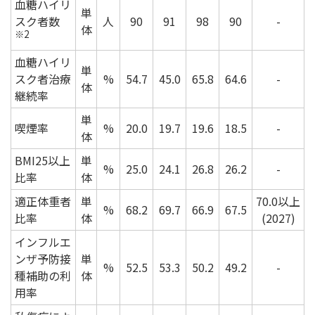
血糖ハイリ
単
スク者数
人
90
91
98
90
-
体
※2
血糖ハイリ
単
スク者治療
%
54.7
45.0
65.8
64.6
-
体
継続率
単
喫煙率
%
20.0
19.7
19.6
18.5
-
体
BMI25以上
単
%
25.0
24.1
26.8
26.2
-
比率
体
適正体重者
単
70.0以上
%
68.2
69.7
66.9
67.5
比率
体
(2027)
インフルエ
ンザ予防接
単
%
52.5
53.3
50.2
49.2
-
種補助の利
体
用率