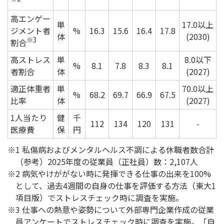
高エンゲー
単
17.0以上
ジメント者
%
16.3
15.6
16.4
17.8
体
(2030)
※3
割合
高ストレス
単
8.0以下
%
8.1
7.8
8.3
8.1
者割合
体
(2027)
適正体重者
単
70.0以上
%
68.2
69.7
66.9
67.5
比率
体
(2027)
1人当たり
健
千
112
134
120
131
-
医療費
保
円
1 私傷病およびメンタルヘルス不調による休職者数合計
（参考）2025年度の従業員（正社員）数：2,107人
2 病気やけががない時に発揮できる仕事の出来を100%
として、過去4週間の自身の仕事を評価する方法（東大1
項目版）でストレスチェック時に調査を実施。
3 仕事への熱意や姿勢について外部専門企業作成の従業
員アンケートでストレスチェック時に調査を実施。「自