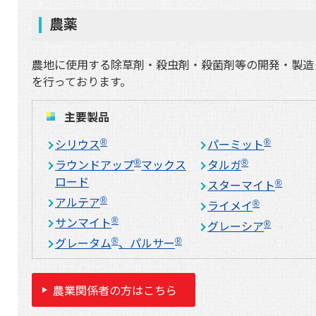
農薬
農地に使用する除草剤・殺虫剤・殺菌剤等の開発・製造
を行っております。
主要製品
シリウス
パーミット
®
®
ラウンドアップ
マックス
タルガ
®
®
ロード
スターマイト
®
アルテア
®
ライメイ
®
サンマイト
®
グレーシア
®
グレータム
、パルサー
®
®
農業関係者の方はこちら