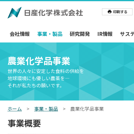
印刷する
会社情報
事業・製品
研究開発
IR情報
サス
農業化学品事業
世界の人々に安定した食料の供給を
地球環境にも優しい農薬を―
それが私たちの願いです。
ホーム
>
事業・製品
>
農業化学品事業
事業概要