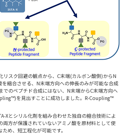
リスク回避の観点から、C末端(カルボン酸側)からN
ノ酸を縮合させる、N末端方向への伸長のみが可能な合成
までのペプチド合成にはない、N末端からC末端方向へ
ing™)を見出すことに成功しました。R-Coupling™
TA-Xとシリル化剤を組み合わせた独自の縮合技術によ
の両方が保護されていないアミノ酸を原材料として使
なため、短工程化が可能です。