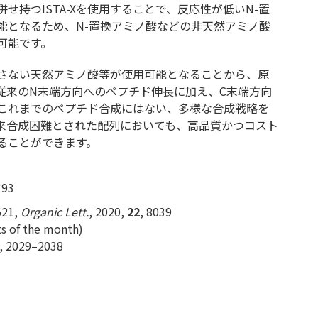
せ持つISTA-Xを使用することで、反応性が低いN-置
能となるため、N-置換アミノ酸などの非天然アミノ酸
可能です。
さない天然アミノ酸等が使用可能となることから、原
従来のN末端方向へのペプチド伸長に加え、C末端方向
これまでのペプチド合成にはない、多様な合成戦略を
来合成困難とされた配列においても、高品質かつコスト
ることができます。
393
621,
Organic Lett.
, 2020,
22
, 8039
ts of the month)
5, 2029–2038