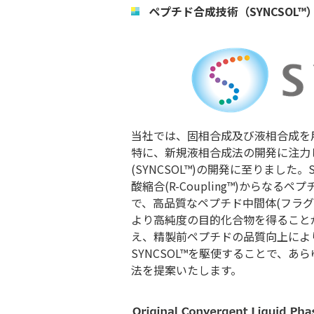
ペプチド合成技術（SYNCSOL™
当社では、固相合成及び液相合成を
特に、新規液相合成法の開発に注力
(SYNCSOL™)の開発に至りました。
酸縮合(R-Coupling™)から
で、高品質なペプチド中間体(フラ
より高純度の目的化合物を得ること
え、精製前ペプチドの品質向上によ
SYNCSOL™を駆使することで、
法を提案いたします。