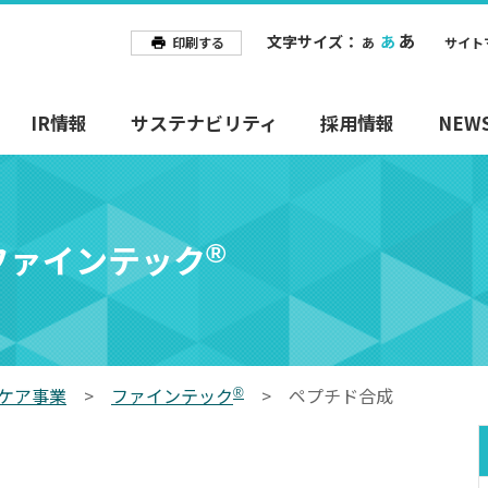
あ
文字サイズ：
あ
印刷する
あ
サイト
IR情報
サステナビリティ
採用情報
NEW
ファインテック
®
ケア事業
>
ファインテック
>
ペプチド合成
®