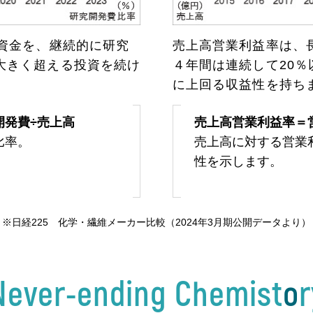
る資金を、継続的に研究
売上高営業利益率は、
大きく超える投資を続け
４年間は連続して20
に上回る収益性を持ち
開発費÷売上高
売上高営業利益率＝
比率。
売上高に対する営業
性を示します。
※日経225 化学・繊維メーカー比較（2024年3月期公開データより）
Never-ending Chemist
o
r